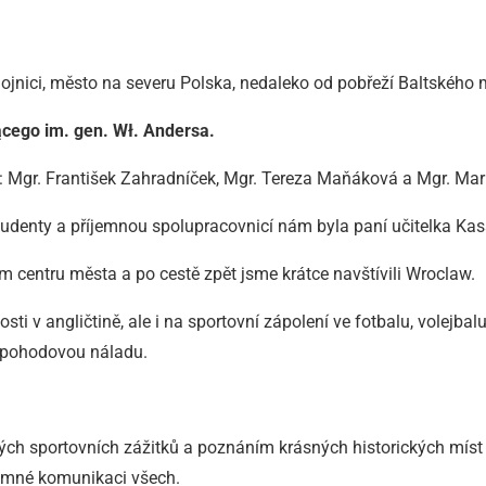
hojnici, město na severu Polska, nedaleko od pobřeží Baltského 
cego im. gen. Wł. Andersa.
: Mgr. František Zahradníček, Mgr. Tereza Maňáková a Mgr. Mar
studenty a příjemnou spolupracovnicí nám byla paní učitelka Ka
ém centru města a po cestě zpět jsme krátce navštívili Wroclaw.
i v angličtině, ale i na sportovní zápolení ve fotbalu, volejbal
 a pohodovou náladu.
vých sportovních zážitků a poznáním krásných historických mís
jemné komunikaci všech.