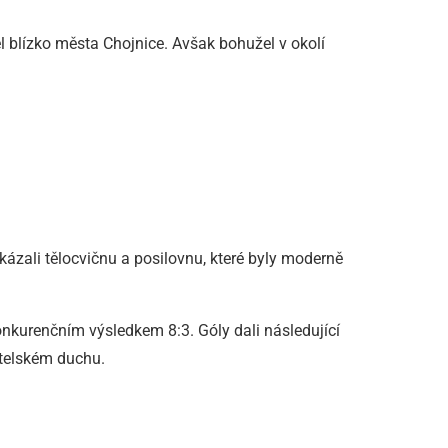
 blízko města Chojnice. Avšak bohužel v okolí
ázali tělocvičnu a posilovnu, které byly moderně
onkurenčním výsledkem 8:3. Góly dali následující
řátelském duchu.