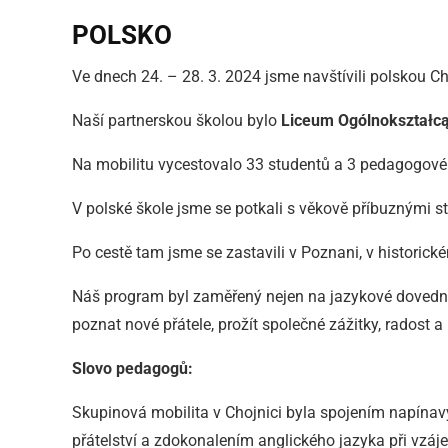
POLSKO
Ve dnech 24. – 28. 3. 2024 jsme navštívili polskou C
Naší partnerskou školou bylo
Liceum Ogólnokształcą
Na mobilitu vycestovalo 33 studentů a 3 pedagogové
V polské škole jsme se potkali s věkově příbuznými 
Po cestě tam jsme se zastavili v Poznani, v historick
Náš program byl zaměřený nejen na jazykové dovednost
poznat nové přátele, prožít společné zážitky, radost
Slovo pedagogů:
Skupinová mobilita v Chojnici byla spojením napína
přátelství a zdokonalením anglického jazyka při vzá