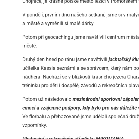
Chojnice, je krásné polské město ležící v Pomořském 
V pondělí, prvním dnu našeho setkání, jsme si v malý
a městě a vyměnili si malé dárky.
Potom při geocachingu jsme navštívili centrum města 
městě.
Druhý den hned po ránu jsme navštívili
jachtařský kl
učitelka Kassia seznámila se správcem, který nám pos
nádhera. Nachází se v blízkosti krásného jezera Charzy
tréninku pro děti i dospělé, závodů a rekreačních pl
Potom už následovalo
mezinárodní sportovní zápolen
emocí a vzájemné podpory, kdy bylo pro nás důležité vy
Ve florbalu a přehazované jsme udělali společná dru
vzpomínky.
Ubytování v rekreačním středisku MIKOMANIA