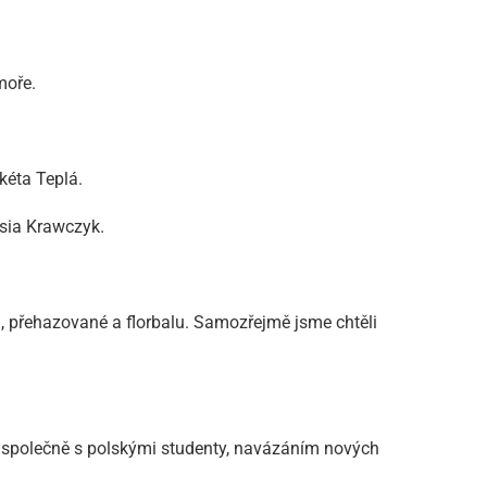
moře.
kéta Teplá.
ssia Krawczyk.
u, přehazované a florbalu. Samozřejmě jsme chtěli
t společně s polskými studenty, navázáním nových