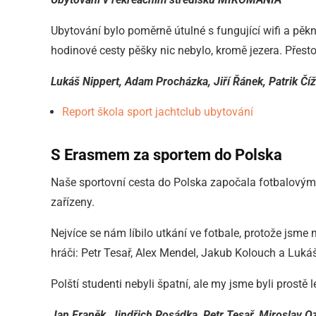
Ubytování bylo poměrně útulné s fungující wifi a pěk
hodinové cesty pěšky nic nebylo, kromě jezera. Přesto j
Lukáš Nippert, Adam Procházka, Jiří Řánek, Patrik Čí
Report škola sport jachtclub ubytování
S Erasmem za sportem do Polska
Naše sportovní cesta do Polska započala fotbalovým 
zařízeny.
Nejvíce se nám líbilo utkání ve fotbale, protože jsm
hráči: Petr Tesař, Alex Mendel, Jakub Kolouch a Lukáš 
Polští studenti nebyli špatní, ale my jsme byli prostě l
Jan Franěk, Jindřich Posádka, Petr Tesař, Miroslav 