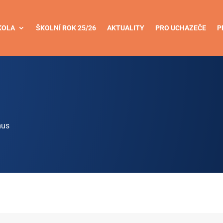
KOLA
ŠKOLNÍ ROK 25/26
AKTUALITY
PRO UCHAZEČE
P
mus