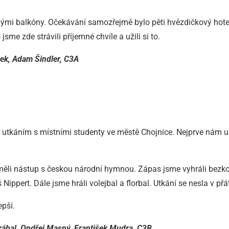
nými balkóny. Očekávání samozřejmě bylo pěti hvězdičkový hotel
sme zde strávili příjemné chvíle a užili si to.
žek, Adam Šindler, C3A
utkáním s místními studenty ve městě Chojnice. Nejprve nám uk
e měli nástup s českou národní hymnou. Zápas jsme vyhráli bezk
Nippert. Dále jsme hráli volejbal a florbal. Utkání se nesla v p
epší.
Ozábal, Ondřej Masný, František Mudra, C3B