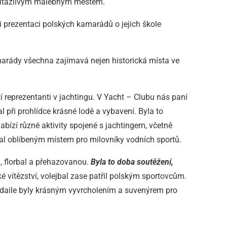
 přitažlivým malebným městem.
i prezentaci polských kamarádů o jejich škole
marády všechna zajímavá nejen historická místa ve
tí reprezentanti v jachtingu. V Yacht – Clubu nás paní
 při prohlídce krásné lodě a vybavení. Byla to
nabízí různé aktivity spojené s jachtingem, včetně
tal oblíbeným místem pro milovníky vodních sportů.
l, florbal a přehazovanou.
Byla to doba soutěžení,
ké vítězství, volejbal zase patřil polským sportovcům.
medaile byly krásným vyvrcholením a suvenýrem pro