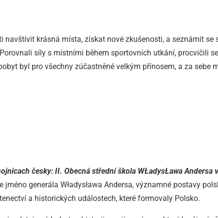
avštívit krásná místa, získat nové zkušenosti, a seznámit se s 
Porovnali síly s místními během sportovních utkání, procvičili se
že pobyt byl pro všechny zúčastněné velkým přínosem, a za sebe 
ojnicach česky: II. Obecná střední škola WŁadysŁawa Andersa v
se jméno generála Władysława Andersa, významné postavy polské h
stenectví a historických událostech, které formovaly Polsko.