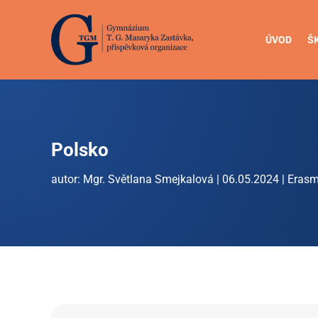
ÚVOD
Š
Polsko
autor:
Mgr. Světlana Smejkalová
|
06.05.2024
|
Eras