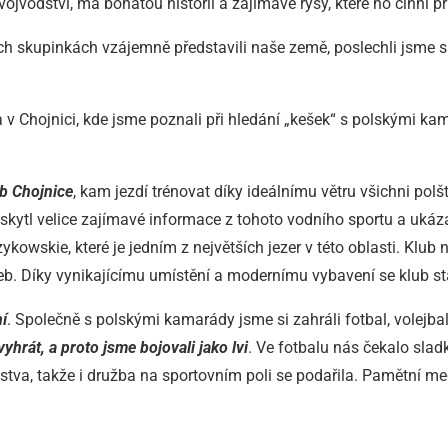
vojvodství, má bohatou historii a zajímavé rysy, které ho činní
ch skupinkách vzájemně představili naše země, poslechli jsme s
v Chojnici, kde jsme poznali při hledání „kešek“ s polskými ka
ub Chojnice
, kam jezdí trénovat díky ideálnímu větru všichni polš
kytl velice zajímavé informace z tohoto vodního sportu a ukázal
kowskie, které je jedním z největších jezer v této oblasti. Klub 
aveb. Díky vynikajícímu umístění a modernímu vybavení se klub s
í
. Společně s polskými kamarády jsme si zahráli fotbal, volejba
hrát, a proto jsme bojovali jako lvi
. Ve fotbalu nás čekalo slad
žstva, takže i družba na sportovním poli se podařila. Pamětní 