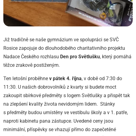
Již tradičně se naše gymnázium ve spolupráci se SVČ
Rosice zapojuje do dlouhodobého charitativního projektu
Nadace Českého rozhlasu
Den pro Světlušku
, který pomáhá
těžce zrakově postiženým.
Ten letošní proběhne
v pátek 4. října
, v době od 7:30 do
11:30. U našich dobrovolníků z kvarty si budete moct
zakoupit sbírkové předměty s logem Světlušky a přispět tak
na zlepšení kvality života nevidomým lidem. Stánky
s předměty budou umístěny ve vestibulu školy a v 1. patře,
naproti kabinetu pana zástupce. Uvedené ceny jsou
minimální, příspěvky se vhazují přímo do zapečetěné