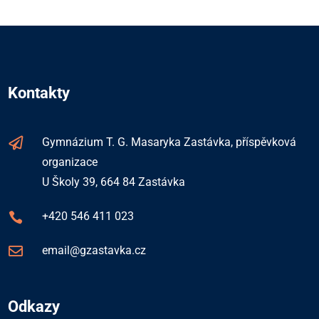
Kontakty

Gymnázium T. G. Masaryka Zastávka, příspěvková
organizace
U Školy 39, 664 84 Zastávka
+420 546 411 023


email@gzastavka.cz
Odkazy